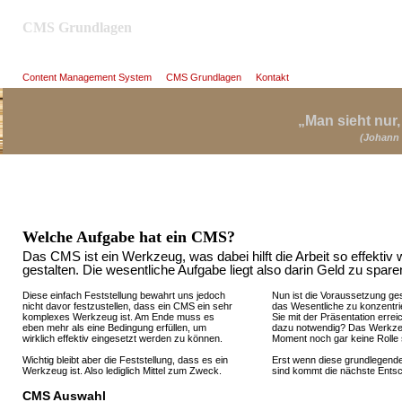
CMS Grundlagen
Content Management System
CMS Grundlagen
Kontakt
Man sieht nur
(Johann
Welche Aufgabe hat ein CMS?
Das CMS ist ein Werkzeug, was dabei hilft die Arbeit so effektiv 
gestalten. Die wesentliche Aufgabe liegt also darin Geld zu spare
Diese einfach Feststellung bewahrt uns jedoch
Nun ist die Voraussetzung ges
nicht davor festzustellen, dass ein CMS ein sehr
das Wesentliche zu konzentri
komplexes Werkzeug ist. Am Ende muss es
Sie mit der Präsentation erre
eben mehr als eine Bedingung erfüllen, um
dazu notwendig? Das Werkzeu
wirklich effektiv eingesetzt werden zu können.
Moment noch gar keine Rolle 
Wichtig bleibt aber die Feststellung, dass es ein
Erst wenn diese grundlegende
Werkzeug ist. Also lediglich Mittel zum Zweck.
sind kommt die nächste Ents
CMS Auswahl