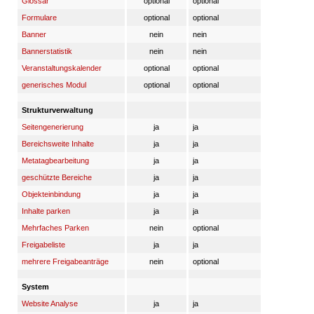
Glossar
optional
optional
Formulare
optional
optional
Banner
nein
nein
Bannerstatistik
nein
nein
Veranstaltungskalender
optional
optional
generisches Modul
optional
optional
Strukturverwaltung
Seitengenerierung
ja
ja
Bereichsweite Inhalte
ja
ja
Metatagbearbeitung
ja
ja
geschützte Bereiche
ja
ja
Objekteinbindung
ja
ja
Inhalte parken
ja
ja
Mehrfaches Parken
nein
optional
Freigabeliste
ja
ja
mehrere Freigabeanträge
nein
optional
System
Website Analyse
ja
ja