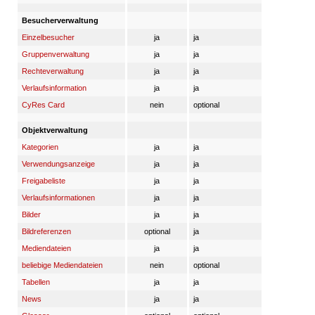
Besucherverwaltung
Einzelbesucher
ja
ja
Gruppenverwaltung
ja
ja
Rechteverwaltung
ja
ja
Verlaufsinformation
ja
ja
CyRes Card
nein
optional
Objektverwaltung
Kategorien
ja
ja
Verwendungsanzeige
ja
ja
Freigabeliste
ja
ja
Verlaufsinformationen
ja
ja
Bilder
ja
ja
Bildreferenzen
optional
ja
Mediendateien
ja
ja
beliebige Mediendateien
nein
optional
Tabellen
ja
ja
News
ja
ja