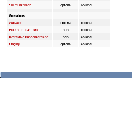
Suchfunktionen
optional
optional
Sonstiges
Subwebs
optional
optional
Externe Redakteure
nein
optional
Interaktive Kundenbereiche
nein
optional
Staging
optional
optional