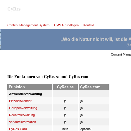
CyRes
Content Management System
CMS Grundlagen
Kontakt
Wo die Natur nicht will, ist die
(L
Content Man
Die Funktionen von CyRes se und CyRes com
Funktion
CyRes se
CyRes com
Anwenderverwaltung
Einzelanwender
ja
ja
Gruppenverwaltung
ja
ja
Rechteverwaltung
ja
ja
Verlaufsinformation
ja
ja
CyRes Card
nein
optional