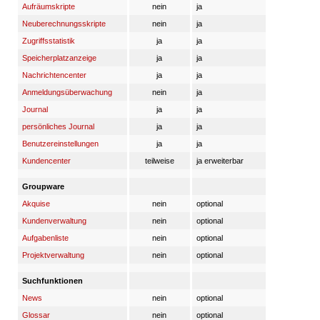
Aufräumskripte
nein
ja
Neuberechnungsskripte
nein
ja
Zugriffsstatistik
ja
ja
Speicherplatzanzeige
ja
ja
Nachrichtencenter
ja
ja
Anmeldungsüberwachung
nein
ja
Journal
ja
ja
persönliches Journal
ja
ja
Benutzereinstellungen
ja
ja
Kundencenter
teilweise
ja erweiterbar
Groupware
Akquise
nein
optional
Kundenverwaltung
nein
optional
Aufgabenliste
nein
optional
Projektverwaltung
nein
optional
Suchfunktionen
News
nein
optional
Glossar
nein
optional